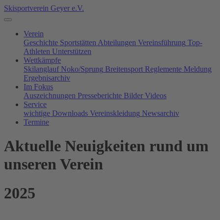
Skisportverein Geyer e.V.
Verein
Geschichte
Sportstätten
Abteilungen
Vereinsführung
Top-
Athleten
Unterstützen
Wettkämpfe
Skilanglauf
Noko/Sprung
Breitensport
Reglemente
Meldung
Ergebnisarchiv
Im Fokus
Auszeichnungen
Presseberichte
Bilder
Videos
Service
wichtige Downloads
Vereinskleidung
Newsarchiv
Termine
Aktuelle Neuigkeiten rund um
unseren Verein
2025