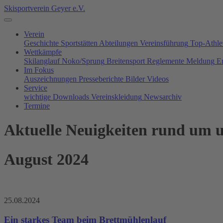
Skisportverein Geyer e.V.
Verein
Geschichte
Sportstätten
Abteilungen
Vereinsführung
Top-Athle
Wettkämpfe
Skilanglauf
Noko/Sprung
Breitensport
Reglemente
Meldung
E
Im Fokus
Auszeichnungen
Presseberichte
Bilder
Videos
Service
wichtige Downloads
Vereinskleidung
Newsarchiv
Termine
Aktuelle Neuigkeiten rund um u
August 2024
25.08.2024
Ein starkes Team beim Brettmühlenlauf