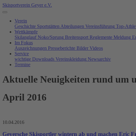
Skisportverein Geyer e.V.
Verein
Geschichte
Sportstätten
Abteilungen
Vereinsführung
Top-Athle
Wettkämpfe
Skilanglauf
Noko/Sprung
Breitensport
Reglemente
Meldung
E
Im Fokus
Auszeichnungen
Presseberichte
Bilder
Videos
Service
wichtige Downloads
Vereinskleidung
Newsarchiv
Termine
Aktuelle Neuigkeiten rund um u
April 2016
10.04.2016
Geyersche Skisportler wintern ab und machen Eric F