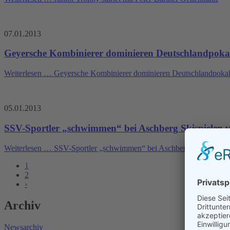
07.01.2013
Geyersche Kombinierer dominieren Deutschlandpoka
Weiterlesen …
Geyersche Kombinierer dominieren Deutschlandpoka
05.01.2013
SSV-Sportler „schwimmen“ bei Aschberg Skispielen 
Weiterlesen …
SSV-Sportler „schwimmen“ bei Aschberg Skispielen v
1
2
›
Archiv
Newsarchiv