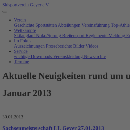
Skisportverein Geyer e.V.
Verein
Geschichte
Sportstätten
Abteilungen
Vereinsführung
Top-Athle
Wettkämpfe
Skilanglauf
Noko/Sprung
Breitensport
Reglemente
Meldung
E
Im Fokus
Auszeichnungen
Presseberichte
Bilder
Videos
Service
wichtige Downloads
Vereinskleidung
Newsarchiv
Termine
Aktuelle Neuigkeiten rund um u
Januar 2013
30.01.2013
Sachsenmeisterschaft LL Geyer 27.01.2013