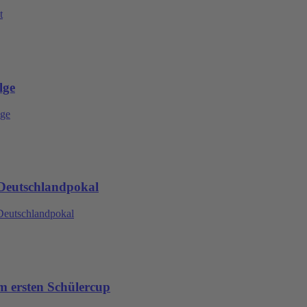
t
lge
lge
 Deutschlandpokal
Deutschlandpokal
m ersten Schülercup