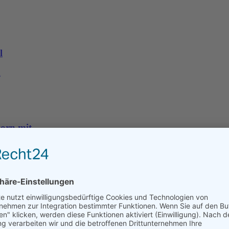
l
l
vorn mit
orn mit