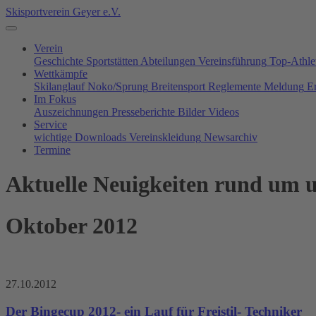
Skisportverein Geyer e.V.
Verein
Geschichte
Sportstätten
Abteilungen
Vereinsführung
Top-Athle
Wettkämpfe
Skilanglauf
Noko/Sprung
Breitensport
Reglemente
Meldung
E
Im Fokus
Auszeichnungen
Presseberichte
Bilder
Videos
Service
wichtige Downloads
Vereinskleidung
Newsarchiv
Termine
Aktuelle Neuigkeiten rund um u
Oktober 2012
27.10.2012
Der Bingecup 2012- ein Lauf für Freistil- Techniker