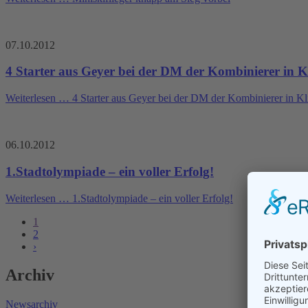
07.10.2012
4 Starter aus Geyer bei der DM der Kombinierer in K
Weiterlesen …
4 Starter aus Geyer bei der DM der Kombinierer in Kl
06.10.2012
1.Stadtolympiade – ein voller Erfolg!
Weiterlesen …
1.Stadtolympiade – ein voller Erfolg!
1
2
›
Archiv
Newsarchiv