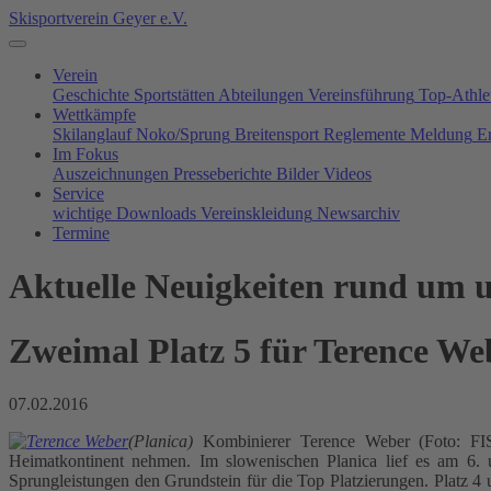
Skisportverein Geyer e.V.
Verein
Geschichte
Sportstätten
Abteilungen
Vereinsführung
Top-Athle
Wettkämpfe
Skilanglauf
Noko/Sprung
Breitensport
Reglemente
Meldung
E
Im Fokus
Auszeichnungen
Presseberichte
Bilder
Videos
Service
wichtige Downloads
Vereinskleidung
Newsarchiv
Termine
Aktuelle Neuigkeiten rund um u
Zweimal Platz 5 für Terence We
07.02.2016
(Planica)
Kombinierer Terence Weber (Foto: FI
Heimatkontinent nehmen. Im slowenischen Planica lief es am 6. 
Sprungleistungen den Grundstein für die Top Platzierungen. Platz 4