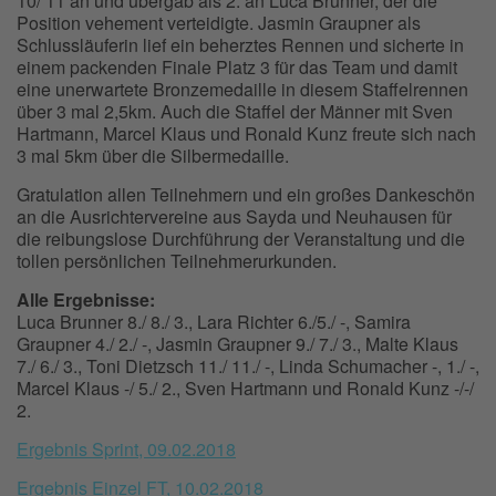
10/ 11 an und übergab als 2. an Luca Brunner, der die
Position vehement verteidigte. Jasmin Graupner als
Schlussläuferin lief ein beherztes Rennen und sicherte in
einem packenden Finale Platz 3 für das Team und damit
eine unerwartete Bronzemedaille in diesem Staffelrennen
über 3 mal 2,5km. Auch die Staffel der Männer mit Sven
Hartmann, Marcel Klaus und Ronald Kunz freute sich nach
3 mal 5km über die Silbermedaille.
Gratulation allen Teilnehmern und ein großes Dankeschön
an die Ausrichtervereine aus Sayda und Neuhausen für
die reibungslose Durchführung der Veranstaltung und die
tollen persönlichen Teilnehmerurkunden.
Alle Ergebnisse:
Luca Brunner 8./ 8./ 3., Lara Richter 6./5./ -, Samira
Graupner 4./ 2./ -, Jasmin Graupner 9./ 7./ 3., Malte Klaus
7./ 6./ 3., Toni Dietzsch 11./ 11./ -, Linda Schumacher -, 1./ -,
Marcel Klaus -/ 5./ 2., Sven Hartmann und Ronald Kunz -/-/
2.
Ergebnis Sprint, 09.02.2018
Ergebnis Einzel FT, 10.02.2018