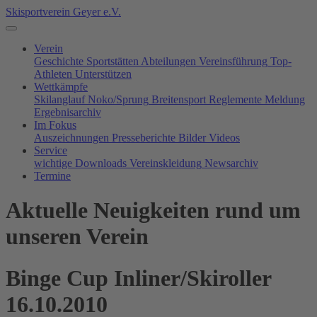
Skisportverein Geyer e.V.
Verein
Geschichte
Sportstätten
Abteilungen
Vereinsführung
Top-
Athleten
Unterstützen
Wettkämpfe
Skilanglauf
Noko/Sprung
Breitensport
Reglemente
Meldung
Ergebnisarchiv
Im Fokus
Auszeichnungen
Presseberichte
Bilder
Videos
Service
wichtige Downloads
Vereinskleidung
Newsarchiv
Termine
Aktuelle Neuigkeiten rund um
unseren Verein
Binge Cup Inliner/Skiroller
16.10.2010