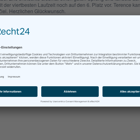
t der viertbesten Laufzeit noch auf den 6. Platz vor. Terence k
Ziel. Herzlichen Glückwunsch.