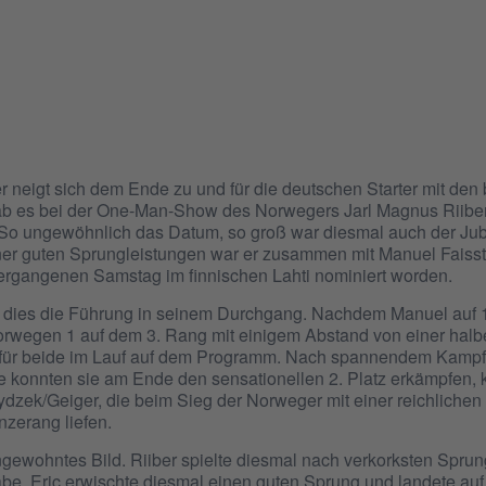
 neigt sich dem Ende zu und für die deutschen Starter mit den
b es bei der One-Man-Show des Norwegers Jarl Magnus Riiber
. So ungewöhnlich das Datum, so groß war diesmal auch der Jub
er guten Sprungleistungen war er zusammen mit Manuel Faisst
ergangenen Samstag im finnischen Lahti nominiert worden.
te dies die Führung in seinem Durchgang. Nachdem Manuel auf
Norwegen 1 auf dem 3. Rang mit einigem Abstand von einer hal
en für beide im Lauf auf dem Programm. Nach spannendem Kampf
 konnten sie am Ende den sensationellen 2. Platz erkämpfen,
ydzek/Geiger, die beim Sieg der Norweger mit einer reichlichen
nzerang liefen.
gewohntes Bild. Riiber spielte diesmal nach verkorksten Sprun
be. Eric erwischte diesmal einen guten Sprung und landete auf