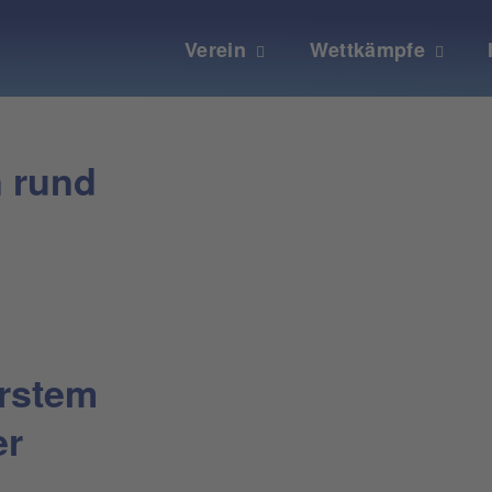
Verein
Wettkämpfe
n rund
erstem
er