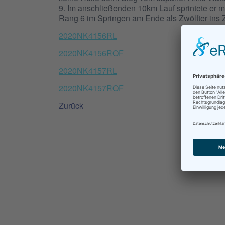
9. Im anschließenden 10km Lauf sprintete er mi
Rang 6 im Springen am Ende als Zwölfter ins 
2020NK4156RL
2020NK4156ROF
2020NK4157RL
2020NK4157ROF
Zurück