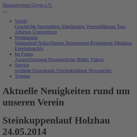
Skisportverein Geyer e.V.
Verein
Geschichte
Sportstätten
Abteilungen
Vereinsführung
Top-
Athleten
Unterstützen
Wettkämpfe
Skilanglauf
Noko/Sprung
Breitensport
Reglemente
Meldung
Ergebnisarchiv
Im Fokus
Auszeichnungen
Presseberichte
Bilder
Videos
Service
wichtige Downloads
Vereinskleidung
Newsarchiv
Termine
Aktuelle Neuigkeiten rund um
unseren Verein
Steinkuppenlauf Holzhau
24.05.2014