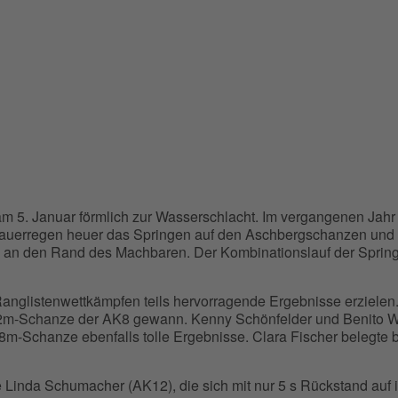
 am 5. Januar förmlich zur Wasserschlacht. Im vergangenen Jahr
Dauerregen heuer das Springen auf den Aschbergschanzen und
n an den Rand des Machbaren. Der Kombinationslauf der Sprin
anglistenwettkämpfen teils hervorragende Ergebnisse erzielen.
 12m-Schanze der AK8 gewann. Kenny Schönfelder und Benito W
r 8m-Schanze ebenfalls tolle Ergebnisse. Clara Fischer belegte 
e Linda Schumacher (AK12), die sich mit nur 5 s Rückstand auf 