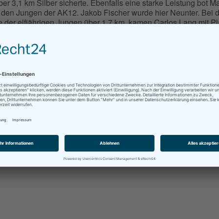
r 3,1 km Silber sicherte. Ebenfalls eine starke Leistung bot Ma
i den Jungen der AK12. Jakob Fischer wurde hier Neunter. Bei d
e der elfjährigen Jungen über 1,7 km, kamen Carlos Lang mit Pl
ter die Top Ten, wie auch Anni Bartl als Zehnte in der AK10.
n (AK11) Platz 12, Antonia Reichel Platz 15, Niels Henk (AK11
ckwunsch.
LL 05.01.2013
 SSP 05.01.2013