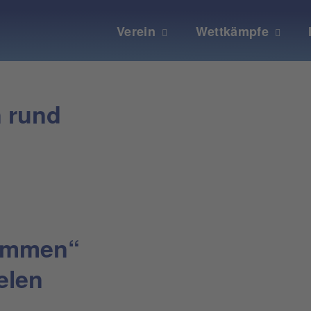
Verein
Wettkämpfe
n rund
wimmen“
elen