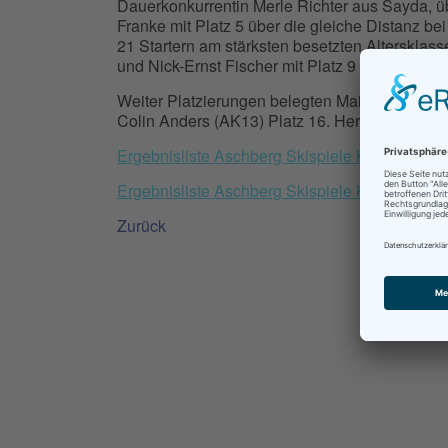
Dauerkonkurrentin Merle Richter aus Sayda, übe
Franke mit Platz 5 über die gleiche Distanz be
21 Startern am stärksten besetzten Altersklass
und Nick-Ernst Fischer mit Platz 9 ebenfalls un
Weiter Platzierungen belegten Maithe Herrman
Colin Anders (AK13) Platz 16. Herzlichen Glü
Ergebnisliste Aschberg Skispiele Klingenthal 
Ergebnisliste Aschberg Skispiele Klingenthal
Zurück