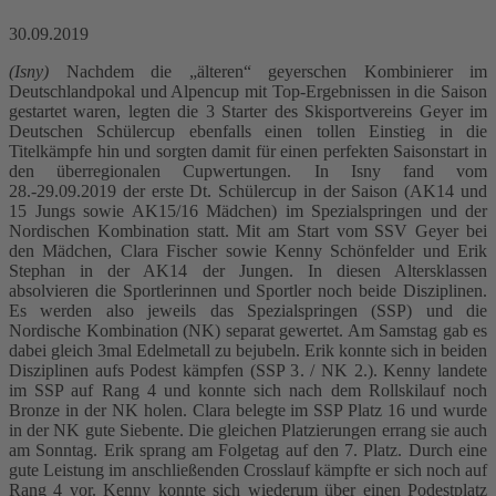
30.09.2019
(Isny)
Nachdem die „älteren“ geyerschen Kombinierer im
Deutschlandpokal und Alpencup mit Top-Ergebnissen in die Saison
gestartet waren, legten die 3 Starter des Skisportvereins Geyer im
Deutschen Schülercup ebenfalls einen tollen Einstieg in die
Titelkämpfe hin und sorgten damit für einen perfekten Saisonstart in
den überregionalen Cupwertungen. In Isny fand vom
28.-29.09.2019 der erste Dt. Schülercup in der Saison (AK14 und
15 Jungs sowie AK15/16 Mädchen) im Spezialspringen und der
Nordischen Kombination statt. Mit am Start vom SSV Geyer bei
den Mädchen, Clara Fischer sowie Kenny Schönfelder und Erik
Stephan in der AK14 der Jungen. In diesen Altersklassen
absolvieren die Sportlerinnen und Sportler noch beide Disziplinen.
Es werden also jeweils das Spezialspringen (SSP) und die
Nordische Kombination (NK) separat gewertet. Am Samstag gab es
dabei gleich 3mal Edelmetall zu bejubeln. Erik konnte sich in beiden
Disziplinen aufs Podest kämpfen (SSP 3. / NK 2.). Kenny landete
im SSP auf Rang 4 und konnte sich nach dem Rollskilauf noch
Bronze in der NK holen. Clara belegte im SSP Platz 16 und wurde
in der NK gute Siebente. Die gleichen Platzierungen errang sie auch
am Sonntag. Erik sprang am Folgetag auf den 7. Platz. Durch eine
gute Leistung im anschließenden Crosslauf kämpfte er sich noch auf
Rang 4 vor. Kenny konnte sich wiederum über einen Podestplatz