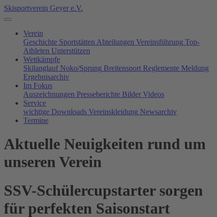
Skisportverein Geyer e.V.
Verein
Geschichte
Sportstätten
Abteilungen
Vereinsführung
Top-
Athleten
Unterstützen
Wettkämpfe
Skilanglauf
Noko/Sprung
Breitensport
Reglemente
Meldung
Ergebnisarchiv
Im Fokus
Auszeichnungen
Presseberichte
Bilder
Videos
Service
wichtige Downloads
Vereinskleidung
Newsarchiv
Termine
Aktuelle Neuigkeiten rund um
unseren Verein
SSV-Schülercupstarter sorgen
für perfekten Saisonstart