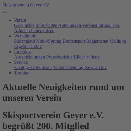
Skisportverein Geyer e.V.
Verein
Geschichte
Sportstätten
Abteilungen
Vereinsführung
Top-
Athleten
Unterstützen
Wettkämpfe
Skilanglauf
Noko/Sprung
Breitensport
Reglemente
Meldung
Ergebnisarchiv
Im Fokus
Auszeichnungen
Presseberichte
Bilder
Videos
Service
wichtige Downloads
Vereinskleidung
Newsarchiv
Termine
Aktuelle Neuigkeiten rund um
unseren Verein
Skisportverein Geyer e.V.
begrüßt 200. Mitglied