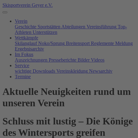
Skisportverein Geyer e.V.
Verein
Geschichte
Sportstätten
Abteilungen
Vereinsführung
Top-
Athleten
Unterstützen
Wettkämpfe
Skilanglauf
Noko/Sprung
Breitensport
Reglemente
Meldung
Ergebnisarchiv
Im Fokus
Auszeichnungen
Presseberichte
Bilder
Videos
Service
wichtige Downloads
Vereinskleidung
Newsarchiv
Termine
Aktuelle Neuigkeiten rund um
unseren Verein
Schluss mit lustig – Die Könige
des Wintersports greifen