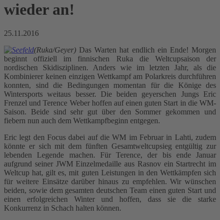
wieder an!
25.11.2016
(Ruka/Geyer)
Das Warten hat endlich ein Ende! Morgen
beginnt offiziell im finnischen Ruka die Weltcupsaison der
nordischen Skidisziplinen. Anders wie im letzten Jahr, als die
Kombinierer keinen einzigen Wettkampf am Polarkreis durchführen
konnten, sind die Bedingungen momentan für die Könige des
Wintersports weitaus besser. Die beiden geyerschen Jungs Eric
Frenzel und Terence Weber hoffen auf einen guten Start in die WM-
Saison. Beide sind sehr gut über den Sommer gekommen und
fiebern nun auch dem Wettkampfbeginn entgegen.
Eric legt den Focus dabei auf die WM im Februar in Lahti, zudem
könnte er sich mit dem fünften Gesamtweltcupsieg entgültig zur
lebenden Legende machen. Für Terence, der bis ende Januar
aufgrund seiner JWM Einzelmedaille aus Rasnov ein Startrecht im
Weltcup hat, gilt es, mit guten Leistungen in den Wettkämpfen sich
für weitere Einsätze darüber hinaus zu empfehlen. Wir wünschen
beiden, sowie dem gesamten deutschen Team einen guten Start und
einen erfolgreichen Winter und hoffen, dass sie die starke
Konkurrenz in Schach halten können.