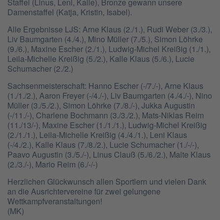
Staffel (Linus, Leni, Kalle), Bronze gewann unsere
Damenstaffel (Katja, Kristin, Isabel).
Alle Ergebnisse LJS: Arne Klaus (2./1.), Rudi Weber (3./3.),
Liv Baumgarten (4./4.), Mino Müller (7./5.), Simon Löhrke
(9./6.), Maxine Escher (2./1.), Ludwig-Michel Kreißig (1./1.),
Leila-Michelle Kreißig (5./2.), Kalle Klaus (5./6.), Lucie
Schumacher (2./2.)
Sachsenmeisterschaft: Hanno Escher (-/7./-), Arne Klaus
(1./1./2.), Aaron Freyer (-/4./-), Liv Baumgarten (4./4./-), Nino
Müller (3./5./2.), Simon Löhrke (7./8./-), Jukka Augustin
(-/11./-), Charlene Bochmann (3./3./2.), Mats-Niklas Reim
(11./13/-), Maxine Escher (1./1./1.), Ludwig-Michel Kreißig
(2./1./1.), Leila-Michelle Kreißig (4./4./1.), Leni Klaus
(-/4./2.), Kalle Klaus (7./8./2.), Lucie Schumacher (1./-/-),
Paavo Augustin (3./5./-), Linus Clauß (5./6./2.), Malte Klaus
(2./3./-), Mario Reim (6./-/-)
Herzlichen Glückwunsch allen Sportlern und vielen Dank
an die Ausrichtervereine für zwei gelungene
Wettkampfveranstaltungen!
(MK)