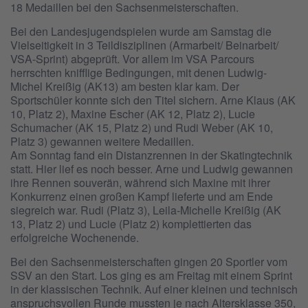
18 Medaillen bei den Sachsenmeisterschaften.
Bei den Landesjugendspielen wurde am Samstag die
Vielseitigkeit in 3 Teildisziplinen (Armarbeit/ Beinarbeit/
VSA-Sprint) abgeprüft. Vor allem im VSA Parcours
herrschten knifflige Bedingungen, mit denen Ludwig-
Michel Kreißig (AK13) am besten klar kam. Der
Sportschüler konnte sich den Titel sichern. Arne Klaus (AK
10, Platz 2), Maxine Escher (AK 12, Platz 2), Lucie
Schumacher (AK 15, Platz 2) und Rudi Weber (AK 10,
Platz 3) gewannen weitere Medaillen.
Am Sonntag fand ein Distanzrennen in der Skatingtechnik
statt. Hier lief es noch besser. Arne und Ludwig gewannen
ihre Rennen souverän, während sich Maxine mit ihrer
Konkurrenz einen großen Kampf lieferte und am Ende
siegreich war. Rudi (Platz 3), Leila-Michelle Kreißig (AK
13, Platz 2) und Lucie (Platz 2) komplettierten das
erfolgreiche Wochenende.
Bei den Sachsenmeisterschaften gingen 20 Sportler vom
SSV an den Start. Los ging es am Freitag mit einem Sprint
in der klassischen Technik. Auf einer kleinen und technisch
anspruchsvollen Runde mussten je nach Altersklasse 350,