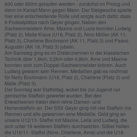
600 oder 900m gelaufen werden - zunächst im Prolog und
dann im Kampf Mann gegen Mann. Der Steigwachs spielte
hier eine entscheidende Rolle und sorgte auch dafür, dass
8 Podestplätze nach Geyer gingen. Neben den
Sachsenmeistern Arne, Maxine und Lucie konnten Ludwig
(Platz 2), Malte Klaus (U18, Platz 2), Nino Müller (AK 11,
Platz 3), Charlene Bochmann (AK 11, Platz 3) und Paavo
Augustin (AK 16, Platz 3) jubeln.
Am Samstag ging es im Distanzrennen in der klassischen
Technik über 1,6km, 3,2km oder 4,8km. Arne und Maxine
konnten sich zum Doppel-Sachsenmeister krönen. Auch
Ludwig gewann sein Rennen. Medaillen gab es nochmal
für Nelly Bochmann (U18, Platz 2), Charlene (Platz 3) und
Malte (Platz 3).
Der Sonntag war Staffeltag, wobei bis zur Jugend nur
gemischte Staffeln gewertet wurden. Bei den
Erwachsenen traten dann reine Damen- und
Herrenstaffeln an. Der SSV Geyer ging mit vier Staffeln ins
Rennen und alle gewannen eine Medaille. Gold ging an
unsere U12/13- Staffel mit Maxine, Leila und Ludwig, die
sich unter 16 weiteren Staffeln durchsetzten. Silber holten
die U10/11- Staffel (Nino, Charlene, Arne) und die U18-