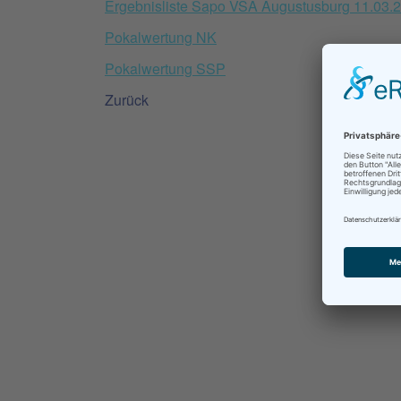
Ergebnisliste Sapo VSA Augustusburg 11.03.
Pokalwertung NK
Pokalwertung SSP
Zurück