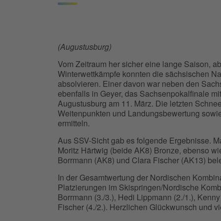
(Augustusburg)
Vom Zeitraum her sicher eine lange Saison, a
Winterwettkämpfe konnten die sächsischen Na
absolvieren. Einer davon war neben den Sac
ebenfalls in Geyer, das Sachsenpokalfinale mi
Augustusburg am 11. März. Die letzten Schnee
Weitenpunkten und Landungsbewertung sowie 
ermitteln.
Aus SSV-Sicht gab es folgende Ergebnisse. M
Moritz Härtwig (beide AK8) Bronze, ebenso wi
Borrmann (AK8) und Clara Fischer (AK13) bele
In der Gesamtwertung der Nordischen Kombina
Platzierungen im Skispringen/Nordische Kombina
Borrmann (3./3.), Hedi Lippmann (2./1.), Kenny S
Fischer (4./2.). Herzlichen Glückwunsch und v