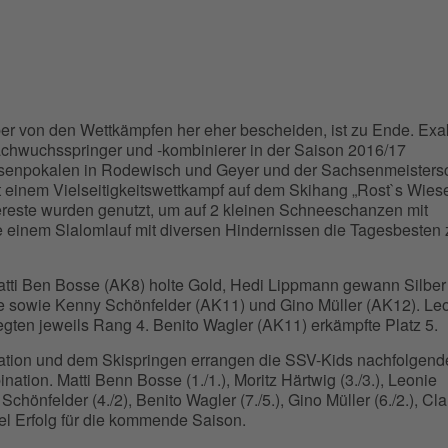
ber von den Wettkämpfen her eher bescheiden, ist zu Ende. Exa
chwuchsspringer und -kombinierer in der Saison 2016/17
hsenpokalen in Rodewisch und Geyer und der Sachsenmeistersc
t einem Vielseitigkeitswettkampf auf dem Skihang „Rost`s Wiese
reste wurden genutzt, um auf 2 kleinen Schneeschanzen mit
einem Slalomlauf mit diversen Hindernissen die Tagesbesten 
atti Ben Bosse (AK8) holte Gold, Hedi Lippmann gewann Silber
e sowie Kenny Schönfelder (AK11) und Gino Müller (AK12). Le
gten jeweils Rang 4. Benito Wagler (AK11) erkämpfte Platz 5.
tion und dem Skispringen errangen die SSV-Kids nachfolgend
tion. Matti Benn Bosse (1./1.), Moritz Härtwig (3./3.), Leonie
chönfelder (4./2), Benito Wagler (7./5.), Gino Müller (6./2.), Cla
iel Erfolg für die kommende Saison.