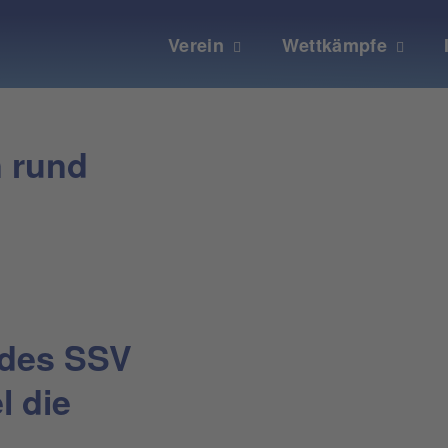
Verein
Wettkämpfe
n rund
 des SSV
l die