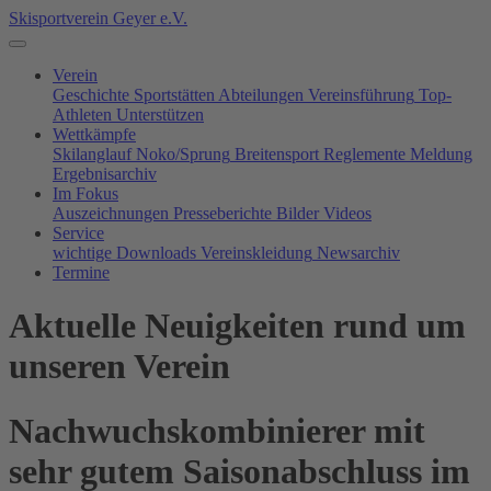
Skisportverein Geyer e.V.
Verein
Geschichte
Sportstätten
Abteilungen
Vereinsführung
Top-
Athleten
Unterstützen
Wettkämpfe
Skilanglauf
Noko/Sprung
Breitensport
Reglemente
Meldung
Ergebnisarchiv
Im Fokus
Auszeichnungen
Presseberichte
Bilder
Videos
Service
wichtige Downloads
Vereinskleidung
Newsarchiv
Termine
Aktuelle Neuigkeiten rund um
unseren Verein
Nachwuchskombinierer mit
sehr gutem Saisonabschluss im