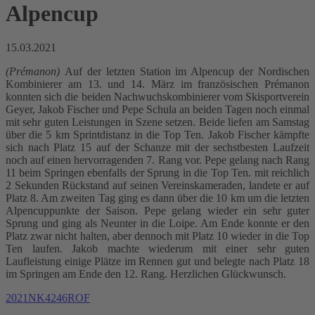
Alpencup
15.03.2021
(Prémanon)
Auf der letzten Station im Alpencup der Nordischen
Kombinierer am 13. und 14. März im französischen Prémanon
konnten sich die beiden Nachwuchskombinierer vom Skisportverein
Geyer, Jakob Fischer und Pepe Schula an beiden Tagen noch einmal
mit sehr guten Leistungen in Szene setzen. Beide liefen am Samstag
über die 5 km Sprintdistanz in die Top Ten. Jakob Fischer kämpfte
sich nach Platz 15 auf der Schanze mit der sechstbesten Laufzeit
noch auf einen hervorragenden 7. Rang vor. Pepe gelang nach Rang
11 beim Springen ebenfalls der Sprung in die Top Ten. mit reichlich
2 Sekunden Rückstand auf seinen Vereinskameraden, landete er auf
Platz 8. Am zweiten Tag ging es dann über die 10 km um die letzten
Alpencuppunkte der Saison. Pepe gelang wieder ein sehr guter
Sprung und ging als Neunter in die Loipe. Am Ende konnte er den
Platz zwar nicht halten, aber dennoch mit Platz 10 wieder in die Top
Ten laufen. Jakob machte wiederum mit einer sehr guten
Laufleistung einige Plätze im Rennen gut und belegte nach Platz 18
im Springen am Ende den 12. Rang. Herzlichen Glückwunsch.
2021NK4246ROF