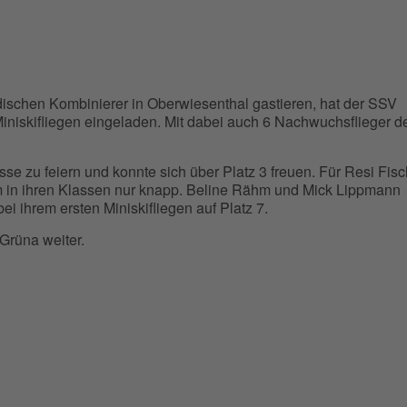
dischen Kombinierer in Oberwiesenthal gastieren, hat der SSV
iskifliegen eingeladen. Mit dabei auch 6 Nachwuchsflieger d
sse zu feiern und konnte sich über Platz 3 freuen. Für Resi Fisc
 in ihren Klassen nur knapp. Beline Rähm und Mick Lippmann
i ihrem ersten Miniskifliegen auf Platz 7.
Grüna weiter.