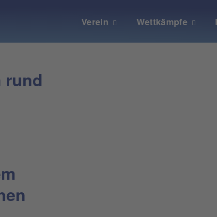
Verein
Wettkämpfe
n rund
em
chen