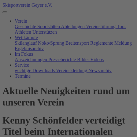
Skisportverein Geyer e.V.
Verein
Geschichte
Sportstätten
Abteilungen
Vereinsführung
Top-
Athleten
Unterstützen
Wettkämpfe
Skilanglauf
Noko/Sprung
Breitensport
Reglemente
Meldung
Ergebnisarchiv
Im Fokus
Auszeichnungen
Presseberichte
Bilder
Videos
Service
wichtige Downloads
Vereinskleidung
Newsarchiv
Termine
Aktuelle Neuigkeiten rund um
unseren Verein
Kenny Schönfelder verteidigt
Titel beim Internationalen