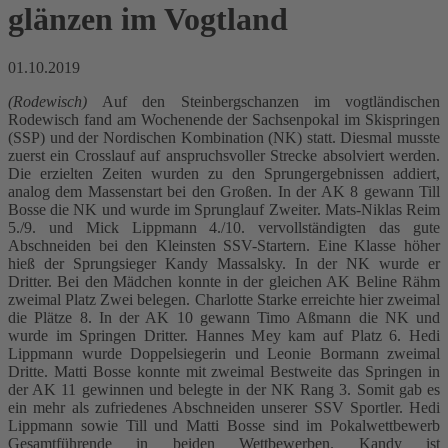
glänzen im Vogtland
01.10.2019
(Rodewisch)
Auf den Steinbergschanzen im vogtländischen
Rodewisch fand am Wochenende der Sachsenpokal im Skispringen
(SSP) und der Nordischen Kombination (NK) statt. Diesmal musste
zuerst ein Crosslauf auf anspruchsvoller Strecke absolviert werden.
Die erzielten Zeiten wurden zu den Sprungergebnissen addiert,
analog dem Massenstart bei den Großen. In der AK 8 gewann Till
Bosse die NK und wurde im Sprunglauf Zweiter. Mats-Niklas Reim
5./9. und Mick Lippmann 4./10. vervollständigten das gute
Abschneiden bei den Kleinsten SSV-Startern. Eine Klasse höher
hieß der Sprungsieger Kandy Massalsky. In der NK wurde er
Dritter. Bei den Mädchen konnte in der gleichen AK Beline Rähm
zweimal Platz Zwei belegen. Charlotte Starke erreichte hier zweimal
die Plätze 8. In der AK 10 gewann Timo Aßmann die NK und
wurde im Springen Dritter. Hannes Mey kam auf Platz 6. Hedi
Lippmann wurde Doppelsiegerin und Leonie Bormann zweimal
Dritte. Matti Bosse konnte mit zweimal Bestweite das Springen in
der AK 11 gewinnen und belegte in der NK Rang 3. Somit gab es
ein mehr als zufriedenes Abschneiden unserer SSV Sportler. Hedi
Lippmann sowie Till und Matti Bosse sind im Pokalwettbewerb
Gesamtführende in beiden Wettbewerben. Kandy ist