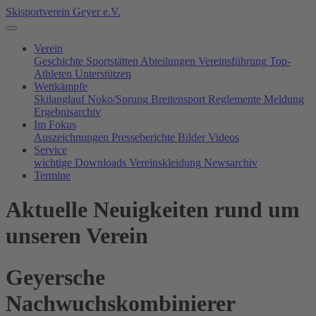
Skisportverein Geyer e.V.
Verein
Geschichte
Sportstätten
Abteilungen
Vereinsführung
Top-
Athleten
Unterstützen
Wettkämpfe
Skilanglauf
Noko/Sprung
Breitensport
Reglemente
Meldung
Ergebnisarchiv
Im Fokus
Auszeichnungen
Presseberichte
Bilder
Videos
Service
wichtige Downloads
Vereinskleidung
Newsarchiv
Termine
Aktuelle Neuigkeiten rund um
unseren Verein
Geyersche
Nachwuchskombinierer