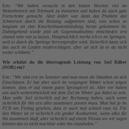
Eric:
“Wir haben versucht in den letzten Wochen viel im
Weitenbereich mit Telemark zu trainieren und haben da auch gute
Fortschritte gemacht. Aber leider war dann das Problem das
Schmerzen durch die Reizung aufgetreten sind, was schon so
langsam an eine Knochenhautentzündung heran gekommen ist.
Dahingehend wurde jetzt als Gegenmaßnahme entschieden erst
einmal ruhe ran zu lassen. Hauptsächlich merke ich es im Springen,
weil es durch die Sprünge hervorgerufen wird. Sicherlich kann sich
das auch im Laufen niederschlagen, aber an sich ist es da nicht
weiter schlimm.”
Wie schätzt du die überragende Leistung von Jarl Riiber
(NOR) ein?
Eric:
“Wir sind erst im Sommer und man muss die Situation an sich
Einschätzen. Er hat aber auch im vergangen Winter schon zeigen
können, dass er auf einem guten Sprunglevel ist. Aber wir haben
uns auch weiterentwickelt mit dem Ziel im Winter gut dabei zu sein.
Man sollte Jarl sicherlich auf der Rechnung haben, auch wenn
sicherlich für ihn erst alles zusammen passen muss. Man hat ja im
PCR am Freitag gesehen, dass er auch mal schnell raus ist. Für
den Winter ist er sicherlich ein großer Konkurrent, wenn alles für
ihn zusammen läuft, aber sicherlich auf einem Niveau wo wir sagen
können das es nicht machbar wäre ihn einzuholen.”