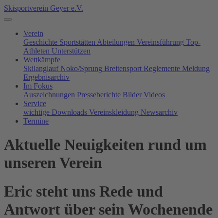
Skisportverein Geyer e.V.
Verein
Geschichte
Sportstätten
Abteilungen
Vereinsführung
Top-
Athleten
Unterstützen
Wettkämpfe
Skilanglauf
Noko/Sprung
Breitensport
Reglemente
Meldung
Ergebnisarchiv
Im Fokus
Auszeichnungen
Presseberichte
Bilder
Videos
Service
wichtige Downloads
Vereinskleidung
Newsarchiv
Termine
Aktuelle Neuigkeiten rund um
unseren Verein
Eric steht uns Rede und
Antwort über sein Wochenende