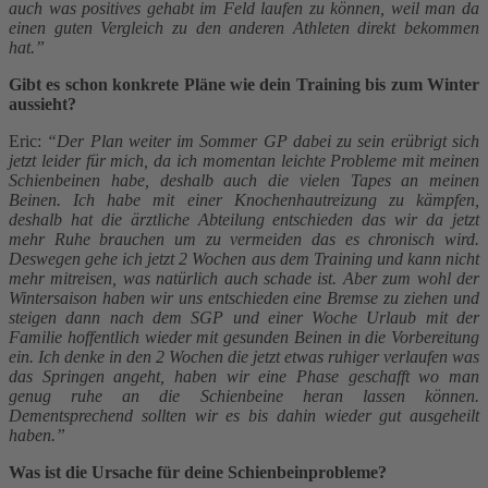
auch was positives gehabt im Feld laufen zu können, weil man da
einen guten Vergleich zu den anderen Athleten direkt bekommen
hat.”
Gibt es schon konkrete Pläne wie dein Training bis zum Winter
aussieht?
Eric:
“Der Plan weiter im Sommer GP dabei zu sein erübrigt sich
jetzt leider für mich, da ich momentan leichte Probleme mit meinen
Schienbeinen habe, deshalb auch die vielen Tapes an meinen
Beinen. Ich habe mit einer Knochenhautreizung zu kämpfen,
deshalb hat die ärztliche Abteilung entschieden das wir da jetzt
mehr Ruhe brauchen um zu vermeiden das es chronisch wird.
Deswegen gehe ich jetzt 2 Wochen aus dem Training und kann nicht
mehr mitreisen, was natürlich auch schade ist. Aber zum wohl der
Wintersaison haben wir uns entschieden eine Bremse zu ziehen und
steigen dann nach dem SGP und einer Woche Urlaub mit der
Familie hoffentlich wieder mit gesunden Beinen in die Vorbereitung
ein. Ich denke in den 2 Wochen die jetzt etwas ruhiger verlaufen was
das Springen angeht, haben wir eine Phase geschafft wo man
genug ruhe an die Schienbeine heran lassen können.
Dementsprechend sollten wir es bis dahin wieder gut ausgeheilt
haben.”
Was ist die Ursache für deine Schienbeinprobleme?