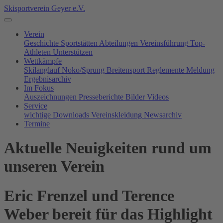
Skisportverein Geyer e.V.
Verein
Geschichte
Sportstätten
Abteilungen
Vereinsführung
Top-
Athleten
Unterstützen
Wettkämpfe
Skilanglauf
Noko/Sprung
Breitensport
Reglemente
Meldung
Ergebnisarchiv
Im Fokus
Auszeichnungen
Presseberichte
Bilder
Videos
Service
wichtige Downloads
Vereinskleidung
Newsarchiv
Termine
Aktuelle Neuigkeiten rund um
unseren Verein
Eric Frenzel und Terence
Weber bereit für das Highlight