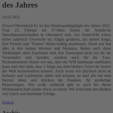
des Jahres
19.02.2021
(Geyer/Oberstdorf)
Es ist das Wintersporthighlight des Jahres 2021.
Vom 23. Februar bis 07.März finden die Nordische
Skiweltmeisterschaften in Oberstdorf statt. Zur Heim-WM wären
sicher zahlreich Geyersche ins Allgäu gefahren, um unsere Jungs,
Eric Frenzel und ´Terence Weber kräftig anzufeuern. Doch wie fast
alles in den letzten Wochen und Monaten, finden auch diese
Titelkämpfe ohne Zuschauer statt. Ein Trauerspiel nicht nur für die
Veranstalter und Sportler, sondern auch für die Fans.
Nichtsdestotrotz freuen wir uns, dass die WM überhaupt stattfinden
kann und sind stolz, dass 2 Jungs aus dem kleinen Geyer die besten
der Welt herausfordern können. Auch wenn wir physisch nicht an
Schanze und Laufstrecke dabei sein können, so sind alle mit dem
Herzen dabei und drücken die Daumen, für großartige
Platzierungen. Wer weiß, vielleicht gibt es auch bei dieser
Weltmeisterschaft wieder etwas zu feiern. Wir wünschen den Beiden
viel Glück und maximale Erfolge.
Zurück