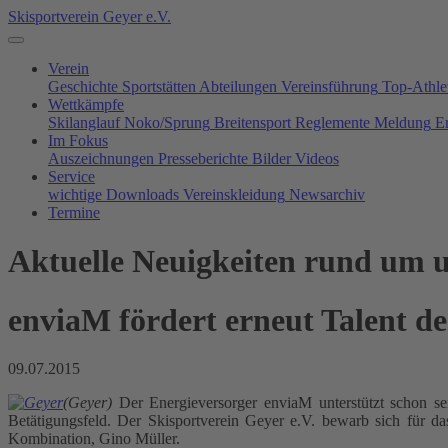
Skisportverein Geyer e.V.
Verein
Geschichte
Sportstätten
Abteilungen
Vereinsführung
Top-Athle
Wettkämpfe
Skilanglauf
Noko/Sprung
Breitensport
Reglemente
Meldung
E
Im Fokus
Auszeichnungen
Presseberichte
Bilder
Videos
Service
wichtige Downloads
Vereinskleidung
Newsarchiv
Termine
Aktuelle Neuigkeiten rund um u
enviaM fördert erneut Talent d
09.07.2015
(Geyer)
Der Energieversorger enviaM unterstützt schon se
Betätigungsfeld. Der Skisportverein Geyer e.V. bewarb sich für d
Kombination, Gino Müller.