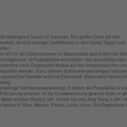
die Skilanglauf-Saison in Sachsen. Ein großer Dank gilt den
nthal, die trotz widriger Verhältnisse in den letzten Tagen und
erten.
m 05.03. ein Distanzrennen im Massenstart über 0,5km bis 5km
und insgesamt 15 Podestplätze erkämpften. Am darauffolgenden
ngenthal nach Doppelstart-Modus auf den anspruchsvollen un
berwunden werden. Dazu zählten Slalomstangen bergauf und be
e geyerschen Sportler achtmal Edelmetall. Besonders hervorz
udwig.
iesjährige Sachsenpokalwertung. In jedem der Pokalläufe (6 vo
Platzierung erlaufen. In der Endabrechnung gewinnt Kalle in d
Malte erzielen Rang 2 (AK 10 und 16) und Jody Rang 3 (AK 14
besten 6: Nino, Maxine, Paavo, Lucie, Linus. Die Ergebnisse 