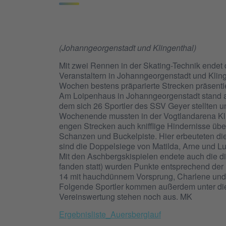
(Johanngeorgenstadt und Klingenthal)
Mit zwei Rennen in der Skating-Technik endet 
Veranstaltern in Johanngeorgenstadt und Klinge
Wochen bestens präparierte Strecken präsenti
Am Loipenhaus in Johanngeorgenstadt stand a
dem sich 26 Sportler des SSV Geyer stellten 
Wochenende mussten in der Vogtlandarena Kli
engen Strecken auch knifflige Hindernisse ü
Schanzen und Buckelpiste. Hier erbeuteten di
sind die Doppelsiege von Matilda, Arne und L
Mit den Aschbergskispielen endete auch die d
fanden statt) wurden Punkte entsprechend der 
14 mit hauchdünnem Vorsprung, Charlene und 
Folgende Sportler kommen außerdem unter die 
Vereinswertung stehen noch aus. MK
Ergebnisliste_Auersberglauf