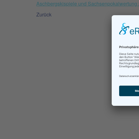
Aschbergskispiele und Sachsenpokalwertung
Zurück