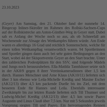
23.10.2023
(Geyer)
Am Samstag, den 21. Oktober fand der nunmehr 14.
Bingecup Inliner-Skiroller im Rahmen des Rollski-Sachsen-Cups
auf der Rollskistrecke am Anton-Günther-Weg in Geyer statt. Dabei
sah es Anfang der Woche noch so aus, als ob Schneefall am
Wochenende zur Absage des Wettkampfes führen würde. Am Ende
waren es allerdings 16 Grad und reichlich Sonnenschein, welche für
einen tollen Wettkampftag verantwortlich waren. 94 Sportlerinnen
und Sportler gingen dann auch bei sehr guten Bedingungen an den
Start, wobei 44 der Skisportverein Geyer an den Start brachte. Unter
den zahlreichen Podestplätzen für den SSV, sind folgende Mädels
und Jungs noch herauszuheben. Ella-Matilda Tannhäuser setzte sich
in der AK8/9 gegen 8 ihrer Vereinskameradinnen über 1,5 km
durch. Hannes Meischner und Arne Klaus (AK10/11) lieferten sich
über 3 km ebenso wie Leila-Michelle Kreißig und Maxine Escher
(AK12/13) über 4,5 km packende Duelle bis ins Ziel, mit dem
besseren Ende für Hannes und Leila. Ebenfalls interessante
Zweikämpfe bis zur letzten Runde lieferten sich Till Thumser und
Ludwig-Michel Kreißig (AK12/13) über 4,5 km sowie Paavo
Augustin und Linus Clauß über 7,5 km. Nur mit 5 Sekunden jeweils
Vorsprung siegten Till und Paavo. Ein hervorragendes Rennen