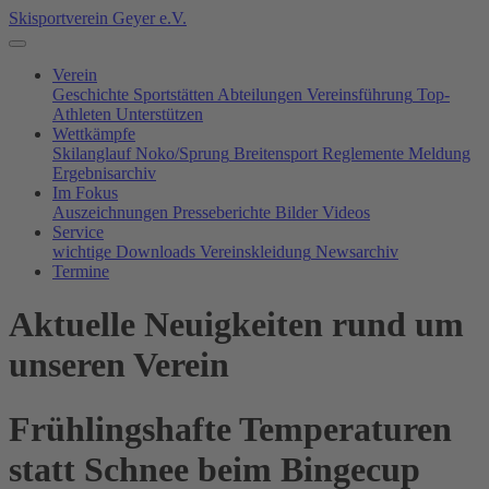
Skisportverein Geyer e.V.
Verein
Geschichte
Sportstätten
Abteilungen
Vereinsführung
Top-
Athleten
Unterstützen
Wettkämpfe
Skilanglauf
Noko/Sprung
Breitensport
Reglemente
Meldung
Ergebnisarchiv
Im Fokus
Auszeichnungen
Presseberichte
Bilder
Videos
Service
wichtige Downloads
Vereinskleidung
Newsarchiv
Termine
Aktuelle Neuigkeiten rund um
unseren Verein
Frühlingshafte Temperaturen
statt Schnee beim Bingecup