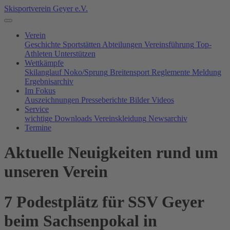
Skisportverein Geyer e.V.
Verein
Geschichte
Sportstätten
Abteilungen
Vereinsführung
Top-
Athleten
Unterstützen
Wettkämpfe
Skilanglauf
Noko/Sprung
Breitensport
Reglemente
Meldung
Ergebnisarchiv
Im Fokus
Auszeichnungen
Presseberichte
Bilder
Videos
Service
wichtige Downloads
Vereinskleidung
Newsarchiv
Termine
Aktuelle Neuigkeiten rund um
unseren Verein
7 Podestplätz für SSV Geyer
beim Sachsenpokal in