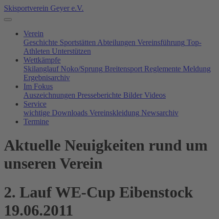
Skisportverein Geyer e.V.
Verein
Geschichte
Sportstätten
Abteilungen
Vereinsführung
Top-
Athleten
Unterstützen
Wettkämpfe
Skilanglauf
Noko/Sprung
Breitensport
Reglemente
Meldung
Ergebnisarchiv
Im Fokus
Auszeichnungen
Presseberichte
Bilder
Videos
Service
wichtige Downloads
Vereinskleidung
Newsarchiv
Termine
Aktuelle Neuigkeiten rund um
unseren Verein
2. Lauf WE-Cup Eibenstock
19.06.2011